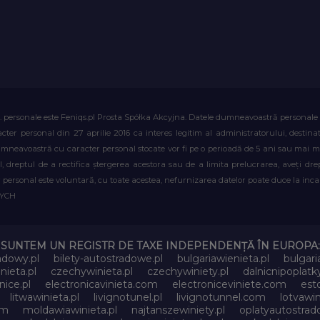
. personale este Feniqs.pl Prosta Spółka Akcyjna. Datele dumneavoastră personale vor 
acter personal din 27 aprilie 2016 ca interes legitim al administratorului, destin
dumneavoastră cu caracter personal stocate vor fi pe o perioadă de 5 ani sau mai mu
al, dreptul de a rectifica ștergerea acestora sau de a limita prelucrarea, aveți d
personal este voluntară, cu toate acestea, nefurnizarea datelor poate duce la incapa
WYCH
SUNTEM UN REGISTR DE TAXE INDEPENDENȚĂ ÎN EUROPA:
adowy.pl
bilety-autostradowe.pl
bulgariawienieta.pl
bulgari
nieta.pl
czechywinieta.pl
czechywiniety.pl
dalnicnipoplat
nice.pl
electronicavinieta.com
electroniceviniete.com
esto
litwawinieta.pl
livignotunel.pl
livignotunnel.com
lotvawin
om
moldawiawinieta.pl
najtanszewiniety.pl
oplatyautostrad