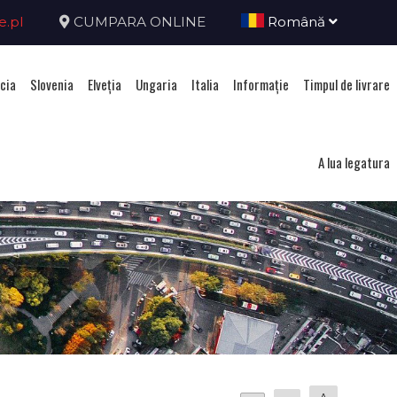
e.pl
CUMPARA ONLINE
Română
cia
Slovenia
Elveţia
Ungaria
Italia
Informație
Timpul de livrare
A lua legatura