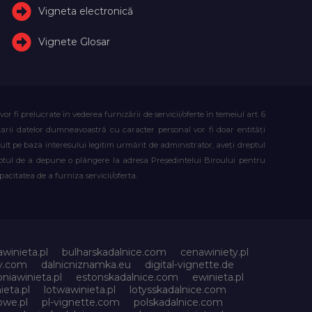
Vigneta electronică
Vignete Glosar
fi prelucrate în vederea furnizării de servicii/oferte în temeiul art. 6
atarii datelor dumneavoastră cu caracter personal vor fi doar entități
lt pe baza interesului legitim urmărit de administrator, aveți dreptul
reptul de a depune o plângere la adresa Președintelui Biroului pentru
citatea de a furniza servicii/oferta.
awinieta.pl
bulharskadalnice.com
cenawiniety.pl
ky.com
dalnicniznamka.eu
digital-vignette.de
niawinieta.pl
estonskadalnice.com
ewinieta.pl
ieta.pl
lotwawinieta.pl
lotysskadalnice.com
owe.pl
pl-vignette.com
polskadalnice.com