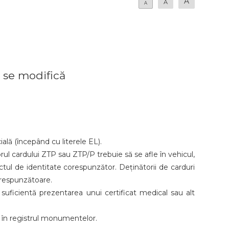
A
A
A
r se modifică
ală (începând cu literele EL).
rul cardului ZTP sau ZTP/P trebuie să se afle în vehicul,
actul de identitate corespunzător. Deținătorii de carduri
corespunzătoare.
 suficientă prezentarea unui certificat medical sau alt
s în registrul monumentelor.