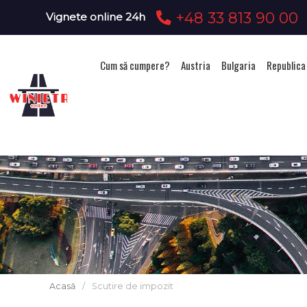
+48 33 813 90 00
Vignete online 24h
Cum să cumpere?
Austria
Bulgaria
Republica
Acasă
/
Scutire de impozit