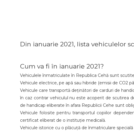
Din ianuarie 2021, lista vehiculelor s
Cum va fi în ianuarie 2021?
Vehiculele înmatriculate în Republica Cehă sunt scuti
Vehicule electrice, pe apă sau hibride (emisii de CO2 pâ
Vehicule care transportă deținători de carduri de handic
în caz contrar vehiculul nu este acoperit de scutirea de
de handicap eliberate în afara Republicii Cehe sunt obli
Vehicule folosite pentru transportul copiilor dependen
certificat eliberat de o instituție medicală.
Vehicule istorice cu o plăcuță de înmatriculare specială