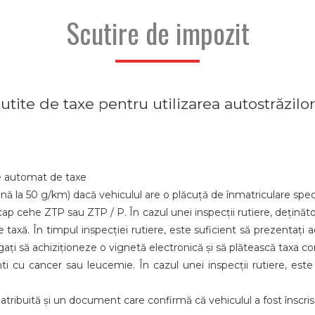
Scutire de impozit
cutite de taxe pentru utilizarea autostrăzilo
te automat de taxe
nă la 50 g/km) dacă vehiculul are o plăcuță de înmatriculare speci
ap cehe ZTP sau ZTP / P. În cazul unei inspecții rutiere, deținăto
 taxă. În timpul inspecției rutiere, este suficient să prezentați 
gați să achiziționeze o vignetă electronică și să plătească taxa 
ti cu cancer sau leucemie. În cazul unei inspecții rutiere, este
 atribuită și un document care confirmă că vehiculul a fost înscri