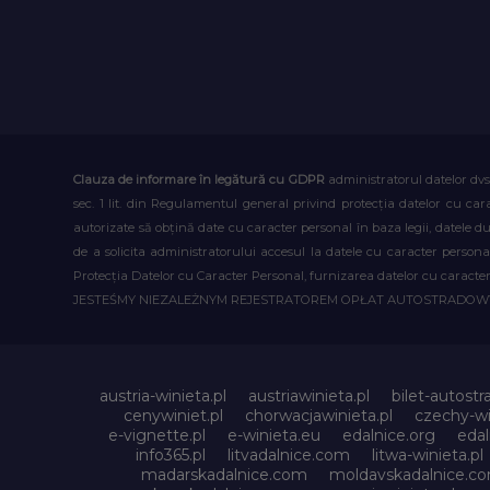
Clauza de informare în legătură cu GDPR
administratorul datelor dvs
sec. 1 lit. din Regulamentul general privind protecția datelor cu car
autorizate să obțină date cu caracter personal în baza legii, datele 
de a solicita administratorului accesul la datele cu caracter person
Protecția Datelor cu Caracter Personal, furnizarea datelor cu caracter 
JESTEŚMY NIEZALEŻNYM REJESTRATOREM OPŁAT AUTOSTRADO
austria-winieta.pl
austriawinieta.pl
bilet-autostr
cenywiniet.pl
chorwacjawinieta.pl
czechy-wi
e-vignette.pl
e-winieta.eu
edalnice.org
edal
info365.pl
litvadalnice.com
litwa-winieta.pl
madarskadalnice.com
moldavskadalnice.c