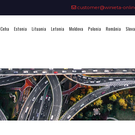
customer@winieta-onlin
 Ceha
Estonia
Lituania
Letonia
Moldova
Polonia
România
Slova