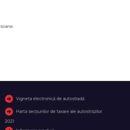
ersoane.
Vigneta electronică de autostradă
Harta secțiunilor de taxare ale autostrăzilor
2021