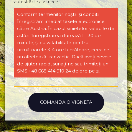
autostrăzile austriece.
Conform termenilor noștri și condiții
Înregistrăm imediat taxele electronice
către Austria. În cazul vinietelor valabile de
astăzi, înregistrarea durează 1 - 30 de
minute, și cu valabilitate pentru
următoarele 3-4 ore lucrătoare, ceea ce
nu afectează tranzacția. Dacă aveți nevoie
de ajutor rapid, sunați-ne sau trimiteți un
SMS +48 668 414 910 24 de ore pe zi.
COMANDA O VIGNETA