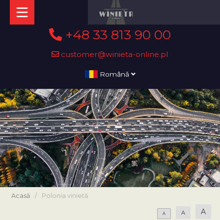
+48 33 813 90 00
customer@winieta-online.pl
Română
Acasă
/
Polonia vinietă
A
A
A