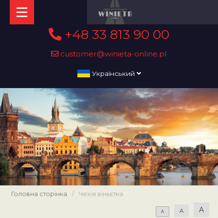
+48 33 813 90 00
customer@winieta-online.pl
Український
Головна сторінка
/
Чехія віньєтка
A
A
A