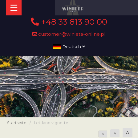
+48 33 813 90 00
customer@winieta-online.pl
Deutsch
Startseite
/
Lettland vignette
A
A
A