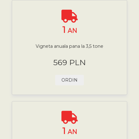
1
AN
Vigneta anuala pana la 3,5 tone
569 PLN
ORDIN
1
AN