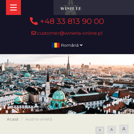
+48 33 813 90 00
customer@winieta-online.pl
Română
Acasă
/
Austria vinietă
A
A
A