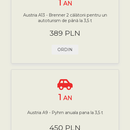
1
AN
Austria A13 - Brenner 2 călătorii pentru un
autoturism de până la 3,5 t
389 PLN
ORDIN
1
AN
Austria A9 - Pyhrn anuala pana la 3,5 t
450 PLN